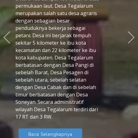
Tegalarum memiliki kondisi
topografi yang cukup bervariasi
dengan sebagian besar wilayahnya
berupa perbukitan dengan
ketinggian antara 135 hingga 190
meter di atas permukaan laut. Hal ini
menyebabkan beberapa bagian
desa memiliki lahan pertanian datar
dan sebagian lainnya berbentuk
lereng yang cocok untuk berbagai
jenis tanaman. Desa Tegalarum
memiliki luas wilayah 381,065 km²
dan jumlah penduduk sekitar 2.680
jiwa.
Baca Selengkapnya